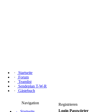
·
Startseite
·
Forum
·
Teamlist
·
Sendeplan T-W-R
·
Gästebuch
Navigation
Registrieren
Login Passwörter
·
Startseite