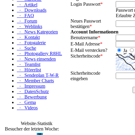
Login Passwort
*
·
Artikel
·
Downloads
Passwort 
·
FAQ
Erlaubte 
·
Forum
Neues Passwort
·
Weblinks
bestätigen
*
·
News Kategorien
Account Informationen
·
Kontakt
Benutzername
*
·
Fotogalerie
E-Mail Adresse
*
·
Suche
E-Mail verstecken?
Ja
·
Photogallery R8HL
Sicherheitscode
*
·
News einsenden
·
Teamlist
·
Hörerlist
Sicherheitscode
·
Sendeplan T-W-R
eingeben
·
Member Charts
·
Impressum
·
DatenSchutz
·
Bewerbung
·
Gema
·
Videos
Website-Statistik
Besucher der letzten Woche:
99