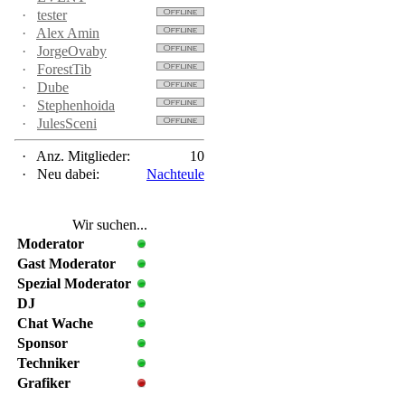
·
tester
·
Alex Amin
·
JorgeOvaby
·
ForestTib
·
Dube
·
Stephenhoida
·
JulesSceni
·
Anz. Mitglieder:
10
·
Neu dabei:
Nachteule
Wir suchen...
Moderator
Gast Moderator
Spezial Moderator
DJ
Chat Wache
Sponsor
Techniker
Grafiker