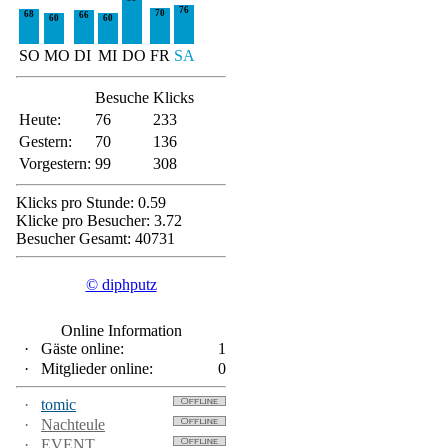
76
70
68
66
60
60
SO
MO
DI
MI
DO
FR
SA
Besuche
Klicks
Heute:
76
233
Gestern:
70
136
Vorgestern:
99
308
Klicks pro Stunde: 0.59
Klicke pro Besucher: 3.72
Besucher Gesamt: 40731
© diphputz
Online Information
·
Gäste online:
1
·
Mitglieder online:
0
·
tomic
·
Nachteule
·
EVENT