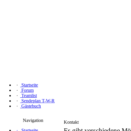
·
Startseite
·
Forum
·
Teamlist
·
Sendeplan T-W-R
·
Gästebuch
Navigation
Kontakt
Es gibt verschiedene Mö
·
Startseite