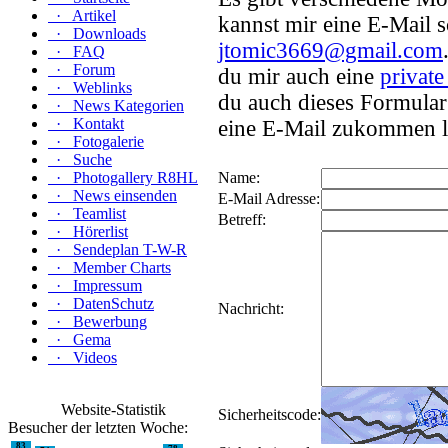
·
Artikel
kannst mir eine E-Mail 
·
Downloads
jtomic3669@gmail.com
·
FAQ
·
Forum
du mir auch eine
private
·
Weblinks
du auch dieses Formular 
·
News Kategorien
·
Kontakt
eine E-Mail zukommen lä
·
Fotogalerie
·
Suche
·
Photogallery R8HL
Name:
·
News einsenden
E-Mail Adresse:
·
Teamlist
Betreff:
·
Hörerlist
·
Sendeplan T-W-R
·
Member Charts
·
Impressum
·
DatenSchutz
Nachricht:
·
Bewerbung
·
Gema
·
Videos
Website-Statistik
Sicherheitscode:
Besucher der letzten Woche:
83