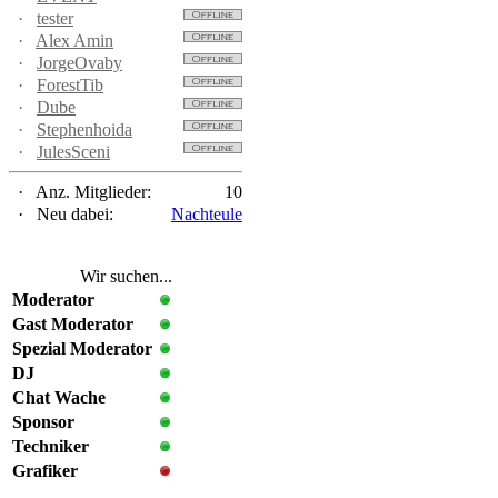
·
tester
·
Alex Amin
·
JorgeOvaby
·
ForestTib
·
Dube
·
Stephenhoida
·
JulesSceni
·
Anz. Mitglieder:
10
·
Neu dabei:
Nachteule
Wir suchen...
Moderator
Gast Moderator
Spezial Moderator
DJ
Chat Wache
Sponsor
Techniker
Grafiker