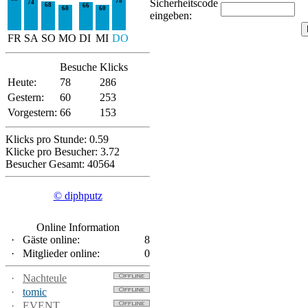
78
Sicherheitscode
74
68
66
60
60
eingeben:
FR
SA
SO
MO
DI
MI
DO
Besuche
Klicks
Heute:
78
286
Gestern:
60
253
Vorgestern:
66
153
Klicks pro Stunde: 0.59
Klicke pro Besucher: 3.72
Besucher Gesamt: 40564
© diphputz
Online Information
·
Gäste online:
8
·
Mitglieder online:
0
·
Nachteule
·
tomic
·
EVENT